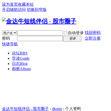
设为首页
收藏本站
开启辅助访问
切换到窄版
找回密码
自动登录
密码
立即注册
登录
快捷导航
论坛
BBS
导读
Guide
日志
Blog
相册
Album
金达牛短线伴侣 - 股市圈子
›
dksms
›
个人资料