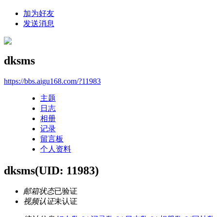
加为好友
发送消息
dksms
https://bbs.aigu168.com/?11983
主题
日志
相册
记录
留言板
个人资料
dksms
(UID: 11983)
邮箱状态
已验证
视频认证
未认证