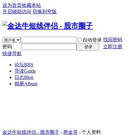
设为首页
收藏本站
开启辅助访问
切换到窄版
找回密码
自动登录
密码
立即注册
登录
快捷导航
论坛
BBS
导读
Guide
日志
Blog
相册
Album
金达牛短线伴侣 - 股市圈子
›
胖金哥
›
个人资料