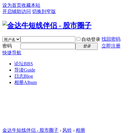
设为首页
收藏本站
开启辅助访问
切换到窄版
找回密码
自动登录
密码
立即注册
登录
快捷导航
论坛
BBS
导读
Guide
日志
Blog
相册
Album
金达牛短线伴侣 - 股市圈子
›
风铃
›
相册