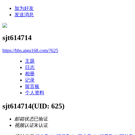
加为好友
发送消息
sjt614714
https://bbs.aigu168.com/?625
主题
日志
相册
记录
留言板
个人资料
sjt614714
(UID: 625)
邮箱状态
已验证
视频认证
未认证