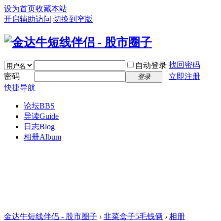
设为首页
收藏本站
开启辅助访问
切换到窄版
找回密码
自动登录
密码
立即注册
登录
快捷导航
论坛
BBS
导读
Guide
日志
Blog
相册
Album
金达牛短线伴侣 - 股市圈子
›
韭菜盒子5毛钱俩
›
相册