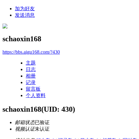
加为好友
发送消息
schaoxin168
https://bbs.aigu168.com/?430
主题
日志
相册
记录
留言板
个人资料
schaoxin168
(UID: 430)
邮箱状态
已验证
视频认证
未认证