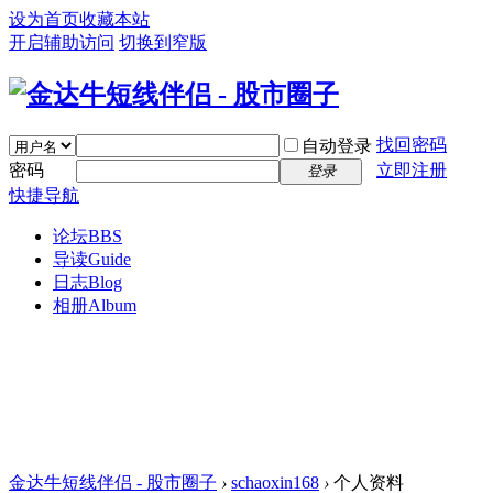
设为首页
收藏本站
开启辅助访问
切换到窄版
找回密码
自动登录
密码
立即注册
登录
快捷导航
论坛
BBS
导读
Guide
日志
Blog
相册
Album
金达牛短线伴侣 - 股市圈子
›
schaoxin168
›
个人资料