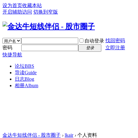
设为首页
收藏本站
开启辅助访问
切换到窄版
找回密码
自动登录
密码
立即注册
登录
快捷导航
论坛
BBS
导读
Guide
日志
Blog
相册
Album
金达牛短线伴侣 - 股市圈子
›
lkair
›
个人资料