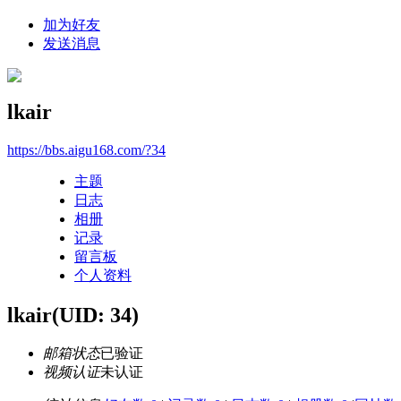
加为好友
发送消息
lkair
https://bbs.aigu168.com/?34
主题
日志
相册
记录
留言板
个人资料
lkair
(UID: 34)
邮箱状态
已验证
视频认证
未认证