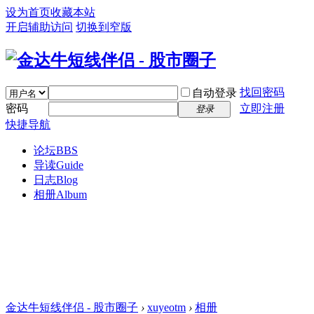
设为首页
收藏本站
开启辅助访问
切换到窄版
找回密码
自动登录
密码
立即注册
登录
快捷导航
论坛
BBS
导读
Guide
日志
Blog
相册
Album
金达牛短线伴侣 - 股市圈子
›
xuyeotm
›
相册