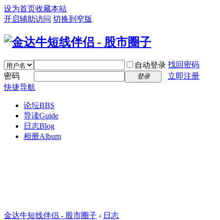
设为首页
收藏本站
开启辅助访问
切换到窄版
找回密码
自动登录
密码
立即注册
登录
快捷导航
论坛
BBS
导读
Guide
日志
Blog
相册
Album
金达牛短线伴侣 - 股市圈子
›
日志