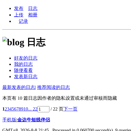
发布
日志
上传
相册
记录
日志
好友的日志
我的日志
随便看看
发表新日志
最新发表的日志
|
推荐阅读的日志
本页有 10 篇日志因作者的隐私设置或未通过审核而隐藏
1
2
3
4
5
6
7
8
9
10
... 22
/ 22 页
下一页
手机版
|
金达牛短线伴侣
GMT+8, 2026-8-8 21:45
, Processed in 0.060700 second(s), 9 queries